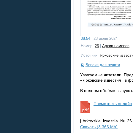
08:54 |
28 июня 2024
Номер:
26
|
Архив номеров
Источник:
Ярковские извест
Версия для печати
Уважаемые читатели! Пре
«Ярковские известия» в ф
В полном объёме выпуск га
Посмотреть онлайн
[IArkovskie_izvestiia_№_2
Скачать (3.366 Mb)