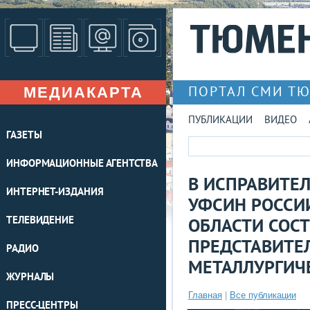
МЕДИАКАРТА
ПОРТАЛ СМИ Т
ПУБЛИКАЦИИ
ВИДЕО
ГАЗЕТЫ
ИНФОРМАЦИОННЫЕ АГЕНТСТВА
В ИСПРАВИТЕ
ИНТЕРНЕТ-ИЗДАНИЯ
УФСИН РОССИ
ТЕЛЕВИДЕНИЕ
ОБЛАСТИ СОСТ
ПРЕДСТАВИТЕ
РАДИО
МЕТАЛЛУРГИЧ
ЖУРНАЛЫ
Главная
|
Все публикации
ПРЕСС-ЦЕНТРЫ