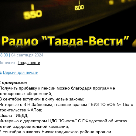
8:00 |
04 сентября 2024
Источник:
Тавда-вести
Версия для печати
В программе:
Получить прибавку к пенсии можно благодаря программе
олгосрочных сбережений;
В сентябре вступили в силу новые законы;
Интервью с В.Н.Зайцевым, главным врачом ГБУЗ ТО «ОБ № 15» о
троительстве ФАПов;
Школа ГИБДД;
Интервью с директором ЦДО "Юность" С.Г.Федотовой об итогах
етней оздоровительной кампании;
2 сентября в школах Нижнетавдинского района прошли