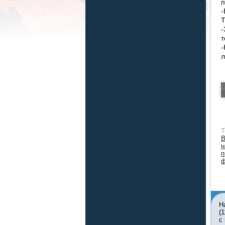
п
-
-
т
-
л
Т
В
н
п
ф
Н
(
с