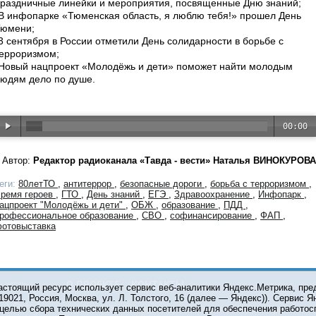
раздничные линейки и мероприятия, посвященные Дню знаний;
В инфопарке «Тюменская область, я люблю тебя!» прошел День
Тюмени;
3 сентября в России отметили День солидарности в борьбе с
ерроризмом;
Новый нацпроект «Молодёжь и дети» поможет найти молодым
юдям дело по душе.
00:00
Автор:
Редактор радиоканала «Тавда - вести» Наталья ВИНОКУРОВА
еги:
80летТО
,
антитеррор
,
безопасные дороги
,
борьба с терроризмом
,
ремя героев
,
ГТО
,
День знаний
,
ЕГЭ
,
Здравоохранение
,
Инфопарк
,
ацпроект "Молодёжь и дети"
,
ОБЖ
,
образование
,
ПДД
,
рофессиональное образование
,
СВО
,
софинансирование
,
ФАП
,
отовыставка
О ПРОЕКТЕ
КОНТАКТЫ
астоящий ресурс использует сервис веб-аналитики Яндекс.Метрика, пр
119021, Россия, Москва, ул. Л. Толстого, 16 (далее — Яндекс)). Сервис 
 целью сбора технических данных посетителей для обеспечения работос
© 2001-2026 Сетевое издание Тюмень Медиа. При испол