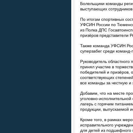
Болельщики команды реги
выступающих сотрудников 
По итогам спортивных со
УФСИН России по Тюменско
из Полка ДПС Госавтоинсп
призёров представители Р
Также команда УФСИН Рос
суперзабег среди команд-
Руководитель областного 
принял участие в торжест
победителей и призёров, 
соответствующих степеней
все команды за честную и
Добавим, что на месте пр
уголовно-исполнительной
лагерь с горячим питание
продукции, выпускаемой 
Кроме того, в рамках мер
исправительного учрежде
для детей из подшефного 