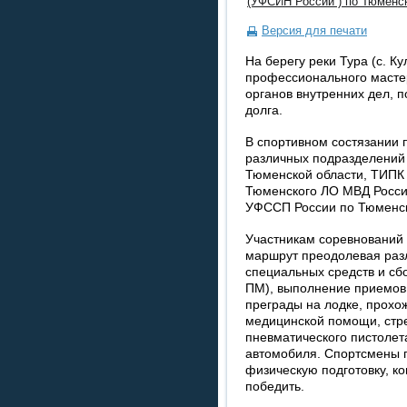
(УФСИН России ) по Тюменс
Версия для печати
На берегу реки Тура (с. К
профессионального масте
органов внутренних дел, 
долга.
В спортивном состязании 
различных подразделений
Тюменской области, ТИПК
Тюменского ЛО МВД России
УФССП России по Тюменск
Участникам соревнований
маршрут преодолевая раз
специальных средств и сб
ПМ), выполнение приемов
преграды на лодке, прохо
медицинской помощи, стре
пневматического пистолет
автомобиля. Спортсмены 
физическую подготовку, к
победить.