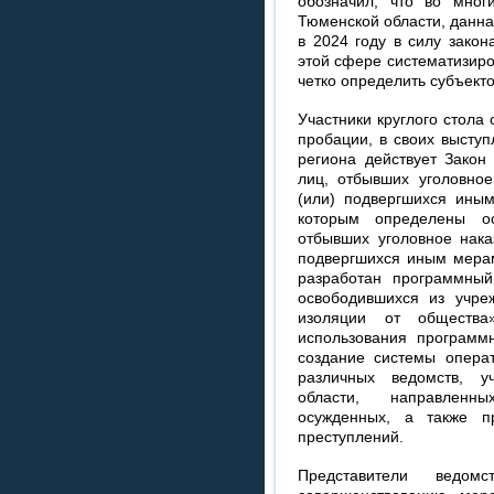
обозначил, что во мног
Тюменской области, данна
в 2024 году в силу зако
этой сфере систематизиро
четко определить субъекто
Участники круглого стола
пробации, в своих выступ
региона действует Закон
лиц, отбывших уголовно
(или) подвергшихся иным
которым определены ос
отбывших уголовное нака
подвергшихся иным мерам
разработан программны
освободившихся из учр
изоляции от обществ
использования программ
создание системы операт
различных ведомств, у
области, направлен
осужденных, а также п
преступлений.
Представители ведом