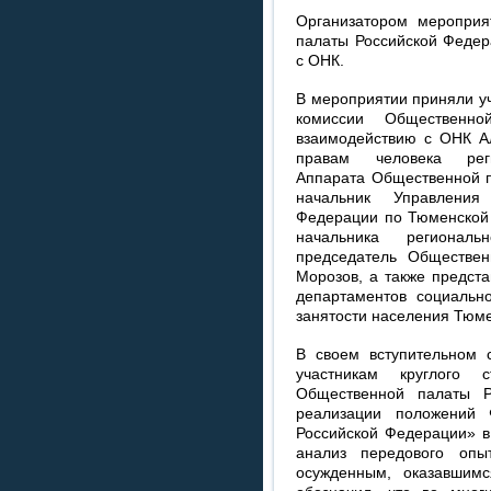
Организатором мероприя
палаты Российской Федер
с ОНК.
В мероприятии приняли у
комиссии Общественн
взаимодействию с ОНК А
правам человека рег
Аппарата Общественной п
начальник Управления
Федерации по Тюменской 
начальника регионал
председатель Обществе
Морозов, а также предста
департаментов социально
занятости населения Тюме
В своем вступительном 
участникам круглого 
Общественной палаты Р
реализации положений 
Российской Федерации» в
анализ передового опы
осужденным, оказавшим