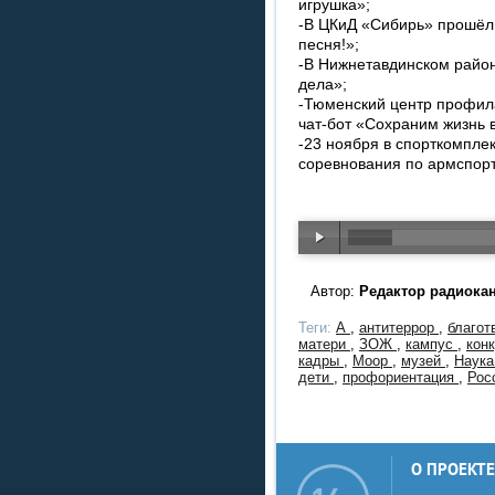
игрушка»;
-В ЦКиД «Сибирь» прошёл 
песня!»;
-В Нижнетавдинском райо
дела»;
-Тюменский центр профил
чат-бот «Сохраним жизнь 
-23 ноября в спорткомпле
соревнования по армспорт
Автор:
Редактор радиока
Теги:
А
,
антитеррор
,
благо
матери
,
ЗОЖ
,
кампус
,
кон
кадры
,
Моор
,
музей
,
Наука
дети
,
профориентация
,
Рос
О ПРОЕКТЕ