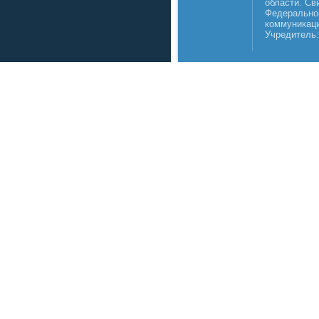
области. Св
Федеральной
коммуникаци
Учредитель