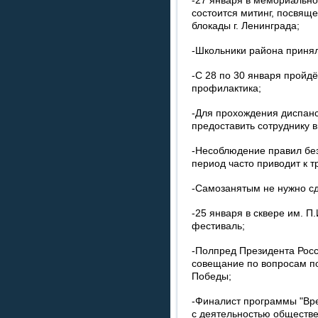
-27 января в мемориальн
состоится митинг, посвящ
блокады г. Ленинграда;
-Школьники района принял
-С 28 по 30 января пройд
профилактика;
-Для прохождения диспан
предоставить сотруднику 
-Несоблюдение правил без
период часто приводит к т
-Самозанятым не нужно сд
-25 января в сквере им. 
фестиваль;
-Полпред Президента Рос
совещание по вопросам по
Победы;
-Финалист программы "Вре
с деятельностью обществ