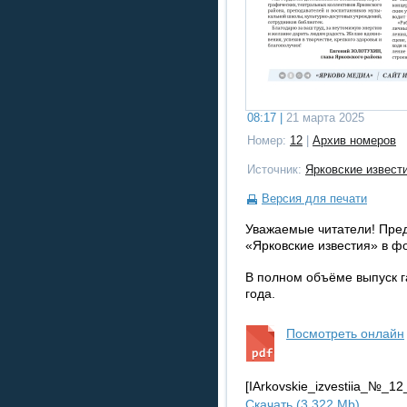
08:17 |
21 марта 2025
Номер:
12
|
Архив номеров
Источник:
Ярковские извест
Версия для печати
Уважаемые читатели! Пре
«Ярковские известия» в ф
В полном объёме выпуск г
года.
Посмотреть онлайн
[IArkovskie_izvestiia_№_
Скачать (3.322 Mb)