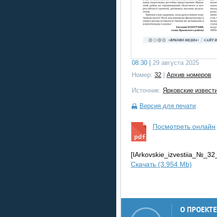
08:30 |
29 августа 2025
Номер:
32
|
Архив номеров
Источник:
Ярковские извест
Версия для печати
Посмотреть онлайн
[IArkovskie_izvestiia_№_3
Скачать (3.954 Mb)
О ПРОЕКТЕ