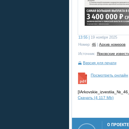
13:55 |
19 ноября 2025
Номер:
46
|
Архив номеров
Источник:
Ярковские извест
Версия для печати
Посмотреть онлайн
[IArkovskie_izvestiia_№_4
Скачать (4.117 Mb)
О ПРОЕКТЕ