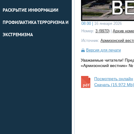
РАСКРЫТИЕ ИНФОРМАЦИИ
ПРОФИЛАКТИКА ТЕРРОРИЗМА И
08:00 |
16 января 2026
Номер:
3 (9970)
|
Архив номе
ЭКСТРЕМИЗМА
Источник:
Армизонский вест
Версия для печати
Уважаемые читатели! Пре
«Армизонский вестник» № 
Посмотреть онлайн
Скачать (15.972 Mb