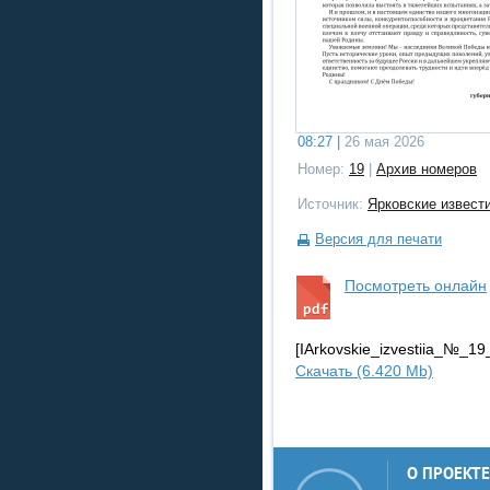
08:27 |
26 мая 2026
Номер:
19
|
Архив номеров
Источник:
Ярковские извест
Версия для печати
Посмотреть онлайн
[IArkovskie_izvestiia_№_
Скачать (6.420 Mb)
О ПРОЕКТЕ