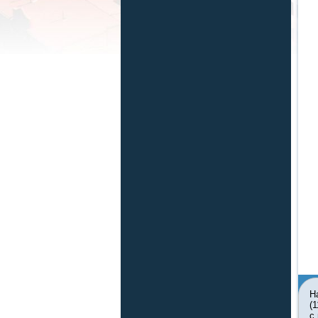
Н
(
с