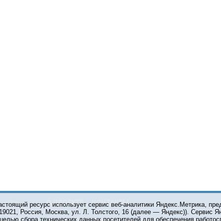
О ПРОЕКТЕ
КОНТАКТЫ
астоящий ресурс использует сервис веб-аналитики Яндекс.Метрика, пр
119021, Россия, Москва, ул. Л. Толстого, 16 (далее — Яндекс)). Сервис 
 целью сбора технических данных посетителей для обеспечения работос
© 2001-2026 Сетевое издание Тюмень Медиа. При испол