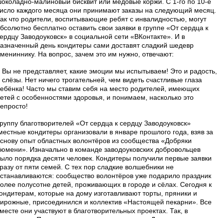
околадно-малиновый бисквит или медовые коржи. С 1-го по 10-е
исло каждого месяца они принимают заказы на следующий месяц.
ак что родители, воспитывающие ребят с инвалидностью, могут
бсолютно бесплатно оставить свои заявки в группе «От сердца к
ердцу Заводоуковск» в социальной сети «ВКонтакте». И в
азначенный день кондитеры сами доставят сладкий шедевр
мениннику. На вопрос, зачем это им нужно, отвечают:
 Вы не представляет, какие эмоции мы испытываем! Это и радость,
 слёзы. Нет ничего трогательней, чем видеть счастливые глаза
ебёнка! Часто мы ставим себя на место родителей, имеющих
етей с особенностями здоровья, и понимаем, насколько это
епросто!
руппу благотворителей «От сердца к сердцу Заводоуковск»
естные кондитеры организовали в январе прошлого года, взяв за
снову опыт областных волонтёров из сообщества «Добряки
юмени». Изначально в команде заводоуковских добровольцев
ыло порядка десяти человек. Кондитеры получили первые заявки
разу от пяти семей. С тех пор сладкие волшебники не
станавливаются: сообщество волонтёров уже подарило праздник
олее полусотне детей, проживающих в городе и сёлах. Сегодня к
ондитерам, которые на дому изготавливают торты, пряники и
ирожные, присоединился и коллектив «Настоящей пекарни». Все
месте они участвуют в благотворительных проектах. Так, в