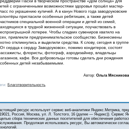
реддверии Пасхи в творческом пространстве «Дом солнца» для
етей с ограниченными возможностями здоровья прошёл мастер-
ласс по украшению куличей. А в канун Нового года заводоуковские
олонтёры пригласили особенных ребятишек, а также детей
частников специальной военной операции и детей из семей,
аходящихся в трудной жизненной ситуации, поучаствовать в
еспроигрышной лотерее. Чтобы сладких сувениров хватило на
сех, привлекли предпринимательское сообщество. Бизнесмены
хотно откликнулись и выделили средства. К слову, сегодня в группе
От сердца к сердцу Заводоуковск», помимо кондитеров, состоят
ассажисты, флористы, фотограф, аэродизайнер, владельцы
агазинов, кафе. Все добровольцы готовы сделать дни рождения
собенных детей незабываемыми.
Автор:
Ольга Мясникова
еги:
Благотворительность
О ПРОЕКТЕ
КОНТАКТЫ
астоящий ресурс использует сервис веб-аналитики Яндекс.Метрика, пр
119021, Россия, Москва, ул. Л. Толстого, 16 (далее — Яндекс)). Сервис 
 целью сбора технических данных посетителей для обеспечения работос
© 2001-2026 Сетевое издание Тюмень Медиа. При испол
бслуживания. Продолжая использовать ресурс, Вы автоматически согла
обязательна.
ехнологий.
Главный редактор Е.В. Стрельцова, e-mail t-l@obl72.ru, те