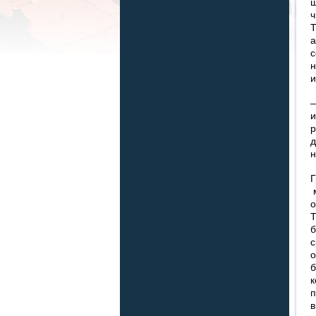
ш
ч
Т
а
с
н
и
–
и
р
д
н
Г
м
о
Т
б
с
о
б
к
п
в