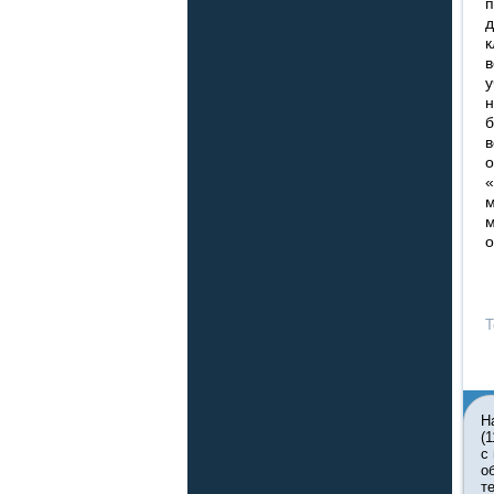
п
д
к
в
у
н
б
в
о
«
м
м
о
Т
Н
(
с
о
т