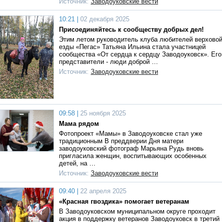
Источник:
Заводоуковские вести
10:21 |
02 декабря 2025
Присоединяйтесь к сообществу добрых дел!
Этим летом руководитель клуба любителей верхово
езды «Пегас» Татьяна Ильина стала участницей
сообщества «От сердца к сердцу Заводоуковск». Его
представители - люди доброй …
Источник:
Заводоуковские вести
09:58 |
25 ноября 2025
Мама рядом
Фотопроект «Мамы» в Заводоуковске стал уже
традиционным В преддверии Дня матери
заводоуковский фотограф Марьяна Рудь вновь
пригласила женщин, воспитывающих особенных
детей, на …
Источник:
Заводоуковские вести
09:40 |
22 апреля 2025
«Красная гвоздика» помогает ветеранам
В Заводоуковском муниципальном округе проходит
акция в поддержку ветеранов Заводоуковск в третий