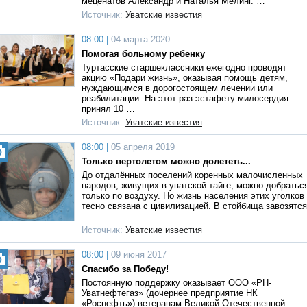
меценатов Александр и Наталья Мелинг. …
Источник:
Уватские известия
08:00 |
04 марта 2020
Помогая больному ребенку
Туртасские старшеклассники ежегодно проводят
акцию «Подари жизнь», оказывая помощь детям,
нуждающимся в дорогостоящем лечении или
реабилитации. На этот раз эстафету милосердия
принял 10 …
Источник:
Уватские известия
08:00 |
05 апреля 2019
Только вертолетом можно долететь...
До отдалённых поселений коренных малочисленных
народов, живущих в уватской тайге, можно добратьс
только по воздуху. Но жизнь населения этих уголков
тесно связана с цивилизацией. В стойбища завозятся
…
Источник:
Уватские известия
08:00 |
09 июня 2017
Спасибо за Победу!
Постоянную поддержку оказывает ООО «РН-
Уватнефтегаз» (дочернее предприятие НК
«Роснефть») ветеранам Великой Отечественной