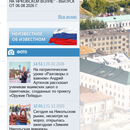
НА ЯРКОВСКОЙ ВОЛНЕ" - ВЫПУСК
ОТ 06.08.2026 Г.
Все аудио
й
ФОТО
14:51 |
26.02.2026
На патриотическом
уроке «Разговоры о
важном» Андрей
Артюхов рассказал
ученикам ишимских школ о
памятниках, созданных по проекту
«Оружие Победы»
12:01 |
21.12.2025
Сегодня на Никольском
рынке, несмотря на
мороз, открылась
ежегодная «Зимняя
Никольская ярмарка».