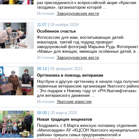
раз присоединился к всероссийской акции «Красная
гвоздика», организатором которой …
Источник:
Заводоуковские вести
11:07 |
19 ноября 2024
Особенное счастье
Фотосессию для мам, воспитывающих детей-
инвалидов, третий год подряд проводит
заводоуковский фотограф Марьяна Рудь Фотопроект
«Мамы» для женщин, имеющих особенных детей, в 
Источник:
Заводоуковские вести
08:14 |
05 февраля 2021
Оргтехника в помощь ветеранам
Ноутбуки и другую оргтехнику в начале года получи
первичные ветеранские организации Уватского района
- Это подарок к Новому году от «РН-Уватнефтегаза»
для ветеранского движения …
Источник:
Уватские известия
08:00 |
20 марта 2020
Новая традиция меценатов
Поздравить с 8 Марта женскую половину отделения
«Милосердие» АУ «КЦСОН Уватского муниципальног
района» пришла семья предпринимателей и