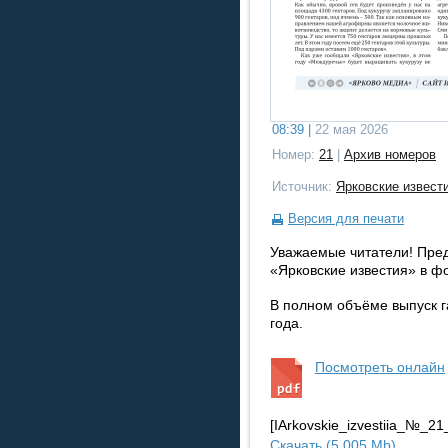
08:39 |
22 мая 2026
Номер:
21
|
Архив номеров
Источник:
Ярковские извест
Версия для печати
Уважаемые читатели! Пре
«Ярковские известия» в ф
В полном объёме выпуск г
года.
Посмотреть онлайн
[IArkovskie_izvestiia_№_
Скачать (5.005 Mb)