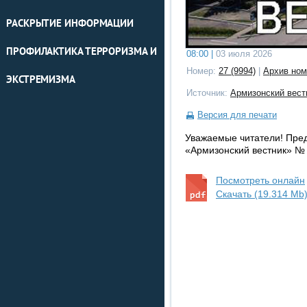
РАСКРЫТИЕ ИНФОРМАЦИИ
ПРОФИЛАКТИКА ТЕРРОРИЗМА И
08:00 |
03 июля 2026
Номер:
27 (9994)
|
Архив ном
ЭКСТРЕМИЗМА
Источник:
Армизонский вест
Версия для печати
Уважаемые читатели! Пре
«Армизонский вестник» № 
Посмотреть онлайн
Скачать (19.314 Mb