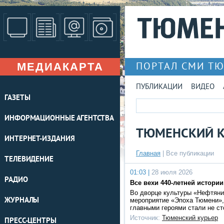
МЕДИАКАРТА
ПОРТАЛ СМИ Т
ПУБЛИКАЦИИ
ВИДЕО
ГАЗЕТЫ
ИНФОРМАЦИОННЫЕ АГЕНТСТВА
ТЮМЕНСКИЙ К
ИНТЕРНЕТ-ИЗДАНИЯ
Главная
|
Все публикации
ТЕЛЕВИДЕНИЕ
01:03 |
28 июля 2026
РАДИО
Все вехи 440-летней истории
Во дворце культуры «Нефтяни
ЖУРНАЛЫ
мероприятие «Эпоха Тюмени»,
главными героями стали не с
Источник:
Тюменский курьер
ПРЕСС-ЦЕНТРЫ