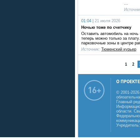
…
Источни
01:04 |
21 июля 2026
Ночью тоже по счетчику
Оставить автомобиль на ночь 
теперь можно только за плат
парковочные зоны в центре ра
Источник:
Тюменский курьер
1
2
О ПРОЕКТЕ
© 2001-2026
обязательна
Главный реда
Информацио
области. Св
Федеральной
коммуникаци
Учредитель