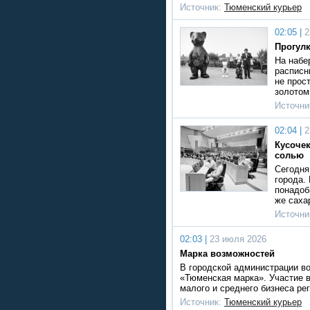
Источник:
Тюменский курьер
02:05 |
2
Прогулк
На набе
расписн
не прос
золотом
Источни
02:04 |
2
Кусочек
солью
Сегодня
города.
понадоб
же саха
Источни
02:03 |
23 июля 2026
Марка возможностей
В городской администрации в
«Тюменская марка». Участие в
малого и среднего бизнеса ре
Источник:
Тюменский курьер