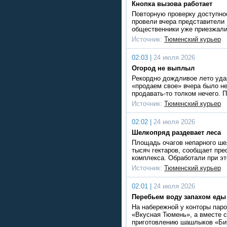
Кнопка вызова работает
Повторную проверку доступно
провели вчера представители
общественники уже приезжали
Источник:
Тюменский курьер
02:03 |
24 июля 2026
Огород не выплыл
Рекордно дождливое лето уда
«продаем свое» вчера было не
продавать-то толком нечего. 
Источник:
Тюменский курьер
02:02 |
24 июля 2026
Шелкопряд раздевает леса
Площадь очагов непарного ше
тысяч гектаров, сообщает пре
комплекса. Обработали при э
Источник:
Тюменский курьер
02:01 |
24 июля 2026
Перебьем воду запахом еды
На набережной у конторы паро
«Вкусная Тюмень», а вместе 
приготовлению шашлыков «Би