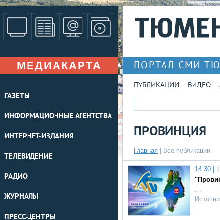
МЕДИАКАРТА
ПОРТАЛ СМИ Т
ПУБЛИКАЦИИ
ВИДЕО
ГАЗЕТЫ
ИНФОРМАЦИОННЫЕ АГЕНТСТВА
ПРОВИНЦИЯ
ИНТЕРНЕТ-ИЗДАНИЯ
Главная
|
Все публикации
ТЕЛЕВИДЕНИЕ
14:30 |
1
РАДИО
"Провин
…
ЖУРНАЛЫ
Источни
ПРЕСС-ЦЕНТРЫ