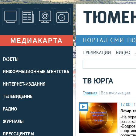
МЕДИАКАРТА
ПОРТАЛ СМИ Т
ПУБЛИКАЦИИ
ВИДЕО
ГАЗЕТЫ
ИНФОРМАЦИОННЫЕ АГЕНТСТВА
ТВ ЮРГА
ИНТЕРНЕТ-ИЗДАНИЯ
Главная
|
Все публикации
ТЕЛЕВИДЕНИЕ
17:00 |
1
РАДИО
Эфир те
-На охр
ЖУРНАЛЫ
розыска
-Бодрое
спортив
ПРЕСС-ЦЕНТРЫ
областн