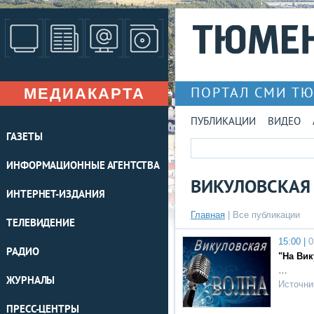
МЕДИАКАРТА
ПОРТАЛ СМИ Т
ПУБЛИКАЦИИ
ВИДЕО
ГАЗЕТЫ
ИНФОРМАЦИОННЫЕ АГЕНТСТВА
ВИКУЛОВСКАЯ
ИНТЕРНЕТ-ИЗДАНИЯ
Главная
|
Все публикации
ТЕЛЕВИДЕНИЕ
15:00 |
0
РАДИО
"На Вик
…
ЖУРНАЛЫ
Источни
ПРЕСС-ЦЕНТРЫ