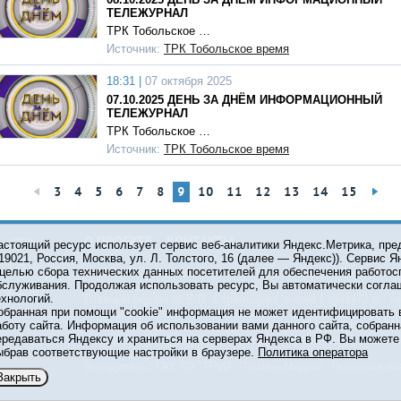
ТЕЛЕЖУРНАЛ
ТРК Тобольское …
Источник:
ТРК Тобольское время
18:31 |
07 октября 2025
07.10.2025 ДЕНЬ ЗА ДНЁМ ИНФОРМАЦИОННЫЙ
ТЕЛЕЖУРНАЛ
ТРК Тобольское …
Источник:
ТРК Тобольское время
3
4
5
6
7
8
9
10
11
12
13
14
15
О ПРОЕКТЕ
КОНТАКТЫ
астоящий ресурс использует сервис веб-аналитики Яндекс.Метрика, пр
119021, Россия, Москва, ул. Л. Толстого, 16 (далее — Яндекс)). Сервис 
 целью сбора технических данных посетителей для обеспечения работос
© 2001-2026 Сетевое издание Тюмень Медиа. При испол
бслуживания. Продолжая использовать ресурс, Вы автоматически согла
обязательна.
ехнологий.
Главный редактор Е.В. Стрельцова, e-mail t-l@obl72.ru, те
обранная при помощи "cookie" информация не может идентифицировать 
Информационная лента выходит при финансовой поддер
аботу сайта. Информация об использовании вами данного сайта, собранн
области. Свидетельство о регистрации СМИ ЭЛ №ФС 77-6
ередаваться Яндексу и храниться на серверах Яндекса в РФ. Вы можете о
Федеральной службой по надзору в сфере связи, инфор
ыбрав соответствующие настройки в браузере.
Политика оператора
коммуникаций (Роскомнадзор).
Учредитель: ГАУ ТО "ТРИА "ТюменьМедиа".
Политика оп
Закрыть