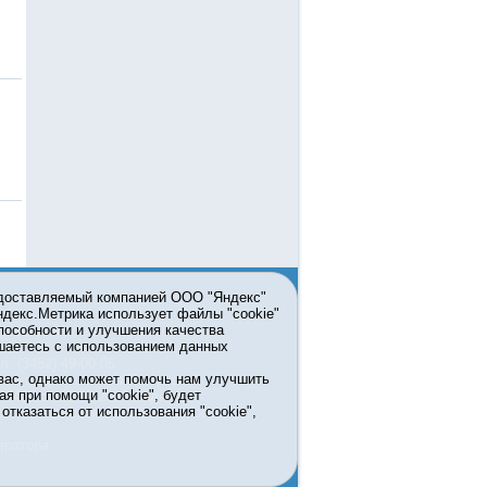
едоставляемый компанией ООО "Яндекс"
Яндекс.Метрика использует файлы "cookie"
пособности и улучшения качества
ьзовании материалов ссылка
шаетесь с использованием данных
л. (3452) 49-00-05
вас, однако может помочь нам улучшить
жке правительства Тюменской
ая при помощи "cookie", будет
7413 от 13.10.2016 выдано
тказаться от использования "cookie",
мационных технологий и массовых
ератора