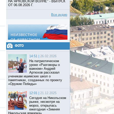
НА ЯРКОВСКОЙ ВОЛНЕ" - ВЫПУСК
ОТ 06.08.2026 Г.
Все аудио
ФОТО
14:51 |
26.02.2026
На патриотическом
уроке «Разговоры о
важном» Андрей
Артюхов рассказал
ученикам ишимских школ о
памятниках, созданных по проекту
«Оружие Победы»
12:01 |
21.12.2025
Сегодня на Никольском
рынке, несмотря на
мороз, открылась
ежегодная «Зимняя
Никольская ярмарка».