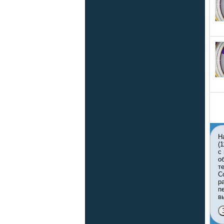
Н
(
с
о
т
С
р
п
в