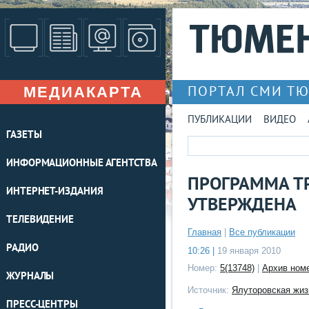
МЕДИАКАРТА
ПОРТАЛ СМИ Т
ПУБЛИКАЦИИ
ВИДЕО
ГАЗЕТЫ
ИНФОРМАЦИОННЫЕ АГЕНТСТВА
ПРОГРАММА Т
ИНТЕРНЕТ-ИЗДАНИЯ
УТВЕРЖДЕНА
ТЕЛЕВИДЕНИЕ
Главная
|
Все публикации
РАДИО
10:26 |
19 января 2010
Номер:
5(13748)
|
Архив ном
ЖУРНАЛЫ
Источник:
Ялуторовская жиз
ПРЕСС-ЦЕНТРЫ