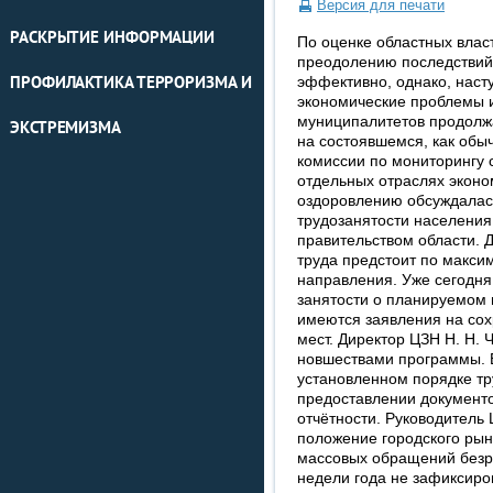
Версия для печати
РАСКРЫТИЕ ИНФОРМАЦИИ
По оценке областных влас
преодолению последствий 
эффективно, однако, насту
ПРОФИЛАКТИКА ТЕРРОРИЗМА И
экономические проблемы и
муниципалитетов продолжа
ЭКСТРЕМИЗМА
на состоявшемся, как обыч
комиссии по мониторингу 
отдельных отраслях эконо
оздоровлению обсуждалас
трудозанятости населения
правительством области. 
труда предстоит по макси
направления. Уже сегодня
занятости о планируемом 
имеются заявления на со
мест. Директор ЦЗН Н. Н. 
новшествами программы. В
установленном порядке тр
предоставлении документ
отчётности. Руководитель
положение городского рын
массовых обращений безр
недели года не зафиксиро