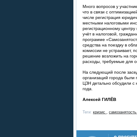
Много вопросов у участни
что в связи с оптимизацие
числе регистрация юридич
местными налоговыми инс
регистрационному центру (
учёт в налоговой, граждан
программе «Самозанятость
средства на поездку в обл
комиссии не устраивает, п
решение возложить на го
расходы, требуемые для 
На следующий после засе
организаций города были 
ЦЗН детально обсудили с 
года.
Алексей ГИЛЁВ
Теги:
кризис
,
самозанятост