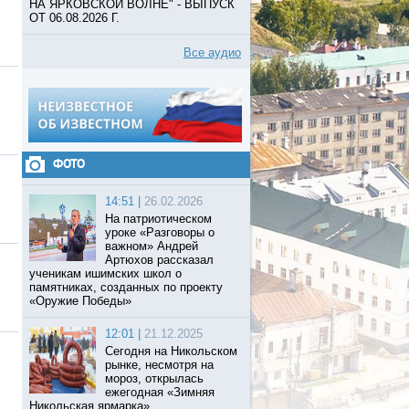
НА ЯРКОВСКОЙ ВОЛНЕ" - ВЫПУСК
ОТ 06.08.2026 Г.
Все аудио
ФОТО
14:51 |
26.02.2026
На патриотическом
уроке «Разговоры о
важном» Андрей
Артюхов рассказал
ученикам ишимских школ о
памятниках, созданных по проекту
«Оружие Победы»
12:01 |
21.12.2025
Сегодня на Никольском
рынке, несмотря на
мороз, открылась
ежегодная «Зимняя
Никольская ярмарка».