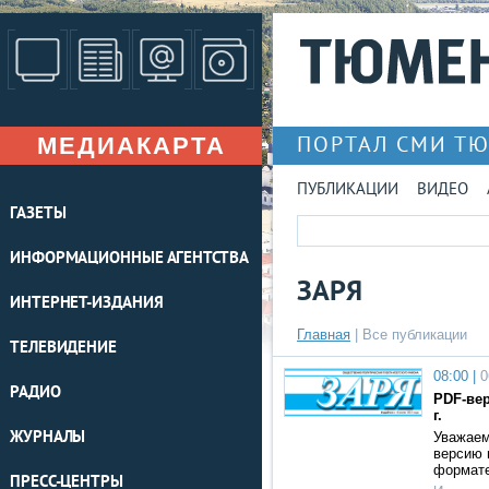
МЕДИАКАРТА
ПОРТАЛ СМИ Т
ПУБЛИКАЦИИ
ВИДЕО
ГАЗЕТЫ
ИНФОРМАЦИОННЫЕ АГЕНТСТВА
ЗАРЯ
ИНТЕРНЕТ-ИЗДАНИЯ
Главная
|
Все публикации
ТЕЛЕВИДЕНИЕ
08:00 |
0
РАДИО
PDF-вер
г.
ЖУРНАЛЫ
Уважаем
версию г
формат
ПРЕСС-ЦЕНТРЫ