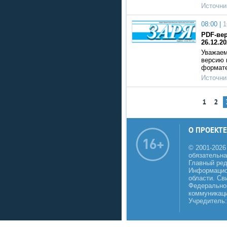
Источни
08:00 |
1
PDF-вер
26.12.20
Уважаем
версию г
формат
Источни
1
2
О ПРОЕКТЕ
© 2001-2026
обязательна
Главный реда
Информацио
области. Св
Федеральной
коммуникаци
Учредитель