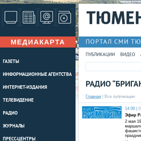
МЕДИАКАРТА
ПОРТАЛ СМИ Т
ПУБЛИКАЦИИ
ВИДЕО
ГАЗЕТЫ
ИНФОРМАЦИОННЫЕ АГЕНТСТВА
РАДИО “БРИГА
ИНТЕРНЕТ-ИЗДАНИЯ
Главная
|
Все публикации
ТЕЛЕВИДЕНИЕ
14:00 |
0
РАДИО
Эфир Ра
2 мая 1
ЖУРНАЛЫ
маршало
фашистс
праздни
ПРЕСС-ЦЕНТРЫ