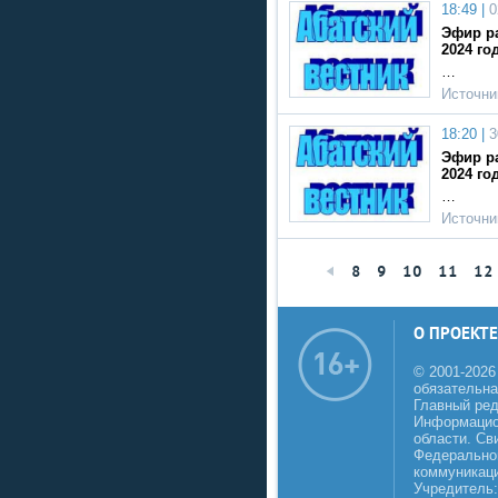
18:49 |
0
Эфир ра
2024 го
…
Источни
18:20 |
3
Эфир ра
2024 го
…
Источни
8
9
10
11
12
О ПРОЕКТЕ
© 2001-2026
обязательна
Главный реда
Информацио
области. Св
Федеральной
коммуникаци
Учредитель