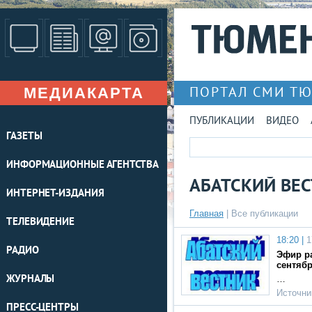
МЕДИАКАРТА
ПОРТАЛ СМИ Т
ПУБЛИКАЦИИ
ВИДЕО
ГАЗЕТЫ
ИНФОРМАЦИОННЫЕ АГЕНТСТВА
АБАТСКИЙ ВЕ
ИНТЕРНЕТ-ИЗДАНИЯ
Главная
|
Все публикации
ТЕЛЕВИДЕНИЕ
18:20 |
1
РАДИО
Эфир ра
сентябр
ЖУРНАЛЫ
…
Источни
ПРЕСС-ЦЕНТРЫ