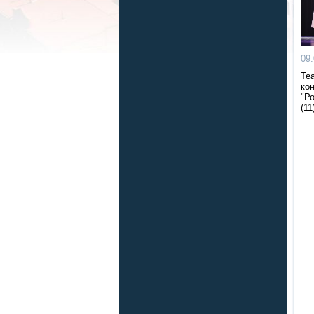
09
Те
ко
"Р
(11