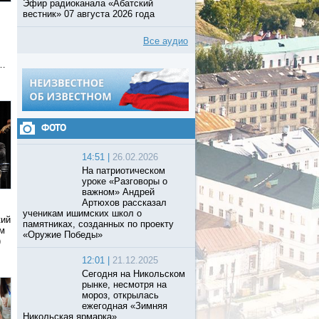
Эфир радиоканала «Абатский
вестник» 07 августа 2026 года
Все аудио
 …
ФОТО
14:51 |
26.02.2026
На патриотическом
уроке «Разговоры о
важном» Андрей
Артюхов рассказал
ученикам ишимских школ о
кий
памятниках, созданных по проекту
ям
«Оружие Победы»
)
12:01 |
21.12.2025
Сегодня на Никольском
рынке, несмотря на
мороз, открылась
ежегодная «Зимняя
Никольская ярмарка».