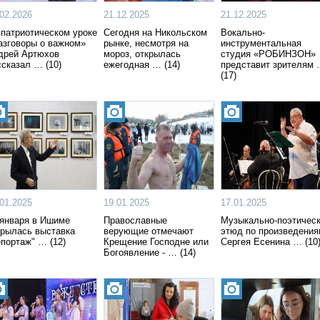
.02.2026
21.12.2025
21.12.2025
 патриотическом уроке
Сегодня на Никольском
Вокально-
азговоры о важном»
рынке, несмотря на
инструментальная
дрей Артюхов
мороз, открылась
студия «РОБИНЗОН»
ссказал … (10)
ежегодная … (14)
представит зрителям
(17)
.01.2025
19.01.2025
17.01.2025
 января в Ишиме
Православные
Музыкально-поэтичес
крылась выставка
верующие отмечают
этюд по произведени
епортаж" … (12)
Крещение Господне или
Сергея Есенина … (10
Богоявление - … (14)