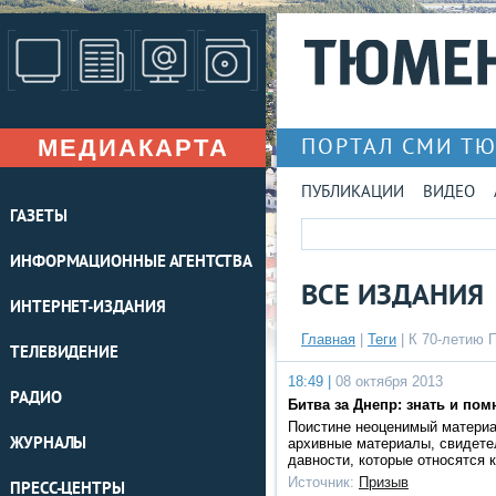
МЕДИАКАРТА
ПОРТАЛ СМИ Т
ПУБЛИКАЦИИ
ВИДЕО
ГАЗЕТЫ
ИНФОРМАЦИОННЫЕ АГЕНТСТВА
ВСЕ ИЗДАНИЯ
ИНТЕРНЕТ-ИЗДАНИЯ
Главная
|
Теги
| К 70-летию 
ТЕЛЕВИДЕНИЕ
18:49 |
08 октября 2013
РАДИО
Битва за Днепр: знать и пом
Поистине неоценимый материа
ЖУРНАЛЫ
архивные материалы, свидет
давности, которые относятся 
Источник:
Призыв
ПРЕСС-ЦЕНТРЫ