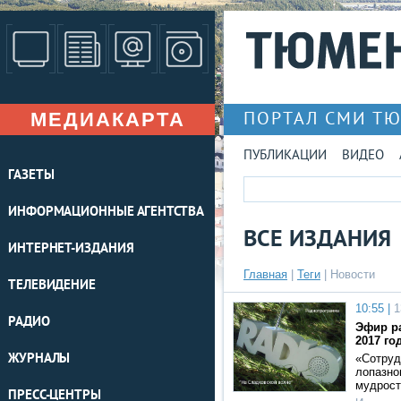
МЕДИАКАРТА
ПОРТАЛ СМИ Т
ПУБЛИКАЦИИ
ВИДЕО
ГАЗЕТЫ
ИНФОРМАЦИОННЫЕ АГЕНТСТВА
ВСЕ ИЗДАНИЯ
ИНТЕРНЕТ-ИЗДАНИЯ
Главная
|
Теги
| Новости
ТЕЛЕВИДЕНИЕ
10:55 |
1
РАДИО
Эфир ра
2017 го
ЖУРНАЛЫ
«Сотруд
лопазно
мудрост
ПРЕСС-ЦЕНТРЫ