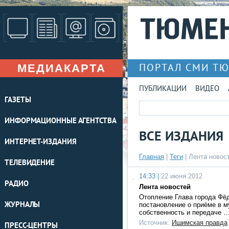
МЕДИАКАРТА
ПОРТАЛ СМИ Т
ПУБЛИКАЦИИ
ВИДЕО
ГАЗЕТЫ
ИНФОРМАЦИОННЫЕ АГЕНТСТВА
ВСЕ ИЗДАНИЯ
ИНТЕРНЕТ-ИЗДАНИЯ
Главная
|
Теги
| Лента новос
ТЕЛЕВИДЕНИЕ
14:33 |
22 июня 2012
РАДИО
Лента новостей
Отопление Глава города Фё
ЖУРНАЛЫ
постановление о приёме в 
собственность и передаче 
Источник:
Ишимская правда
ПРЕСС-ЦЕНТРЫ