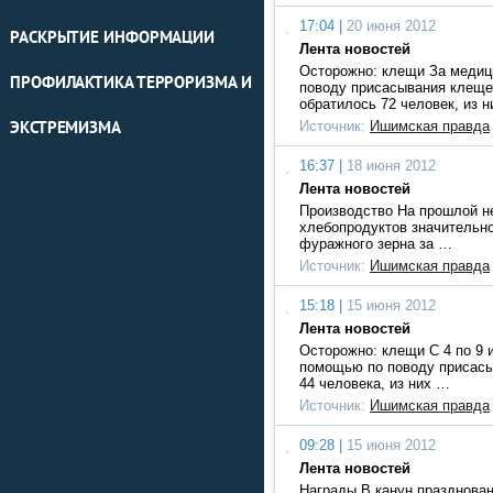
17:04 |
20 июня 2012
РАСКРЫТИЕ ИНФОРМАЦИИ
Лента новостей
Осторожно: клещи За меди
ПРОФИЛАКТИКА ТЕРРОРИЗМА И
поводу присасывания клещей
обратилось 72 человек, из 
Источник:
Ишимская правда
ЭКСТРЕМИЗМА
16:37 |
18 июня 2012
Лента новостей
Производство На прошлой н
хлебопродуктов значительно
фуражного зерна за …
Источник:
Ишимская правда
15:18 |
15 июня 2012
Лента новостей
Осторожно: клещи С 4 по 9 
помощью по поводу присасы
44 человека, из них …
Источник:
Ишимская правда
09:28 |
15 июня 2012
Лента новостей
Награды В канун празднован