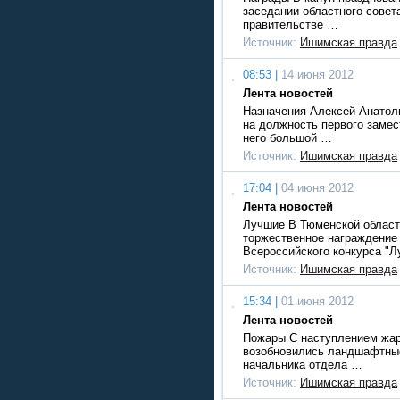
заседании областного совет
правительстве …
Источник:
Ишимская правда
08:53 |
14 июня 2012
Лента новостей
Назначения Алексей Анатол
на должность первого замес
него большой …
Источник:
Ишимская правда
17:04 |
04 июня 2012
Лента новостей
Лучшие В Тюменской област
торжественное награждение
Всероссийского конкурса "
Источник:
Ишимская правда
15:34 |
01 июня 2012
Лента новостей
Пожары С наступлением жар
возобновились ландшафтны
начальника отдела …
Источник:
Ишимская правда