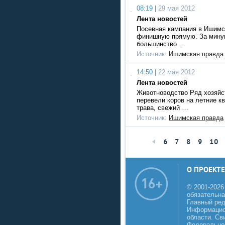
08:19 |
29 мая 2012
Лента новостей
Посевная кампания в Ишимс
финишную прямую. За мину
большинство …
Источник:
Ишимская правда
14:50 |
22 мая 2012
Лента новостей
Животноводство Ряд хозяйс
перевели коров на летние к
трава, свежий …
Источник:
Ишимская правда
6
7
8
9
10
О ПРОЕКТЕ
© 2001-2026
обязательна
Главный реда
Информацио
области. Св
Федеральной