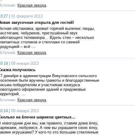
Источник:
Красная звезда
3:27 |
01 февраля 2013
Новая закусочная открыта для гостей!
Уютная обстановка, аромат горячей выпечки: пиццы,
расстегаев, чебуреков, приглушённый звук
работающего телевизора… Вдоль стен – несколько
компактных столиков и стеллажи со свежей
продукцией – всё …
Источник:
Красная звезда
0:19 |
09 января 2013
Сказка получилась
27 декабря в администрации Викуловского сельского
поселения были вручены грамоты и благодарственные
письма победителям и участникам конкурса
новогоднего оформления зданий и придомовых
территорий. …
Источник:
Красная звезда
0:14 |
09 января 2013
Сколько на ёлочке шариков цветных…
В новогодние дни мы, как правило, ставим дома ёлку,
наряжаем, любуемся. А чем вы украшаете свою ёлку,
какими игрушками? У кого-то это большие стеклянные