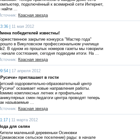
компьютер, подключённый к всемирной сети Интернет,
и найти …
Источник:
Красная звезда
3:36 |
11 мая 2012
Имена победителей известны!
Торжественное закрытие конкурса "Мастер года"
прошло в Викуловском профессиональном училище
№2. В одном из прошлых номеров газеты мы говорили
о начале состязания, сегодня подводим итоги. На …
Источник:
Красная звезда
9:54 |
17 апреля 2012
«Русичи» приглашают в гости
Детский оздоровительно-образовательный центр
"Русичи" осваивает новые направления работы.
Помимо комплексных летних и профильных
каникулярных смен педагоги центра проводят теперь
так называемые …
Источник:
Красная звезда
1:17 |
11 марта 2012
Вода для селян
Жители маленькой деревеньки Осиновки
(Ермаковское сельское поселение) рады: в начале