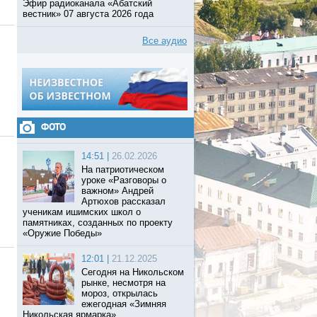
Эфир радиоканала «Абатский
вестник» 07 августа 2026 года
Все аудио
ФОТО
14:51 |
26.02.2026
На патриотическом
уроке «Разговоры о
важном» Андрей
Артюхов рассказал
ученикам ишимских школ о
памятниках, созданных по проекту
«Оружие Победы»
12:01 |
21.12.2025
Сегодня на Никольском
рынке, несмотря на
мороз, открылась
ежегодная «Зимняя
Никольская ярмарка».