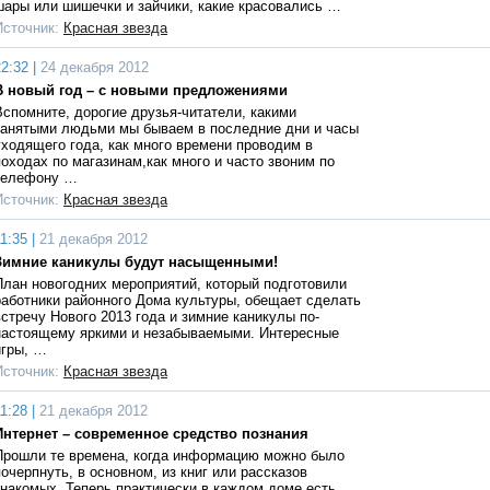
шары или шишечки и зайчики, какие красовались …
Источник:
Красная звезда
2:32 |
24 декабря 2012
В новый год – с новыми предложениями
Вспомните, дорогие друзья-читатели, какими
занятыми людьми мы бываем в последние дни и часы
уходящего года, как много времени проводим в
походах по магазинам,как много и часто звоним по
телефону …
Источник:
Красная звезда
1:35 |
21 декабря 2012
Зимние каникулы будут насыщенными!
План новогодних мероприятий, который подготовили
работники районного Дома культуры, обещает сделать
встречу Нового 2013 года и зимние каникулы по-
настоящему яркими и незабываемыми. Интересные
игры, …
Источник:
Красная звезда
1:28 |
21 декабря 2012
Интернет – современное средство познания
Прошли те времена, когда информацию можно было
почерпнуть, в основном, из книг или рассказов
знакомых. Теперь практически в каждом доме есть