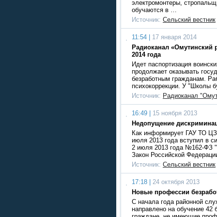
электромонтеры, стропальщи
обучаются в …
Источник:
Сельский вестник
11:54 |
17 января 2014
Радиоканал «Омутинский р
2014 года
Идет паспортизация воински
продолжает оказывать госу
безработным гражданам. Ра
психокоррекции. У "Школы 
Источник:
Радиоканал "Омут
16:49 |
15 ноября 2013
Недопущение дискриминац
Как информирует ГАУ ТО ЦЗ
июля 2013 года вступил в с
2 июля 2013 года №162-ФЗ 
Закон Российской Федераци
Источник:
Сельский вестник
17:18 |
24 октября 2013
Новые профессии безраб
С начала года районной слу
направлено на обучение 42 
граждане, не имеющие проф