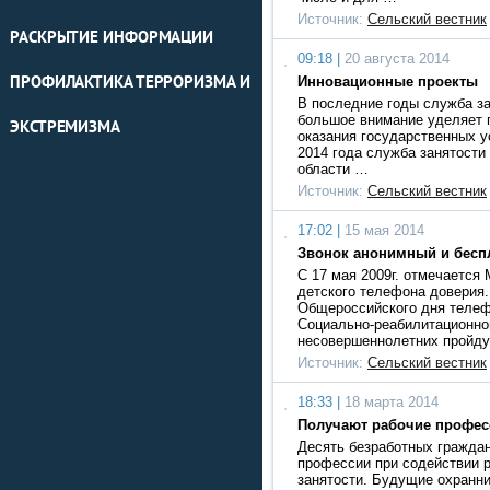
Источник:
Сельский вестник
РАСКРЫТИЕ ИНФОРМАЦИИ
09:18 |
20 августа 2014
ПРОФИЛАКТИКА ТЕРРОРИЗМА И
Инновационные проекты
В последние годы служба з
большое внимание уделяет 
ЭКСТРЕМИЗМА
оказания государственных у
2014 года служба занятости
области …
Источник:
Сельский вестник
17:02 |
15 мая 2014
Звонок анонимный и бесп
С 17 мая 2009г. отмечаетс
детского телефона доверия.
Общероссийского дня телеф
Социально-реабилитационно
несовершеннолетних пройд
Источник:
Сельский вестник
18:33 |
18 марта 2014
Получают рабочие профес
Десять безработных гражда
профессии при содействии 
занятости. Будущие охранни