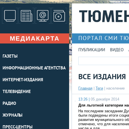
МЕДИАКАРТА
ПОРТАЛ СМИ Т
ПУБЛИКАЦИИ
ВИДЕО
ГАЗЕТЫ
ИНФОРМАЦИОННЫЕ АГЕНТСТВА
ВСЕ ИЗДАНИЯ
ИНТЕРНЕТ-ИЗДАНИЯ
Главная
|
Теги
| население
ТЕЛЕВИДЕНИЕ
13:26 |
05 декабря 2014
РАДИО
Для льготной категории н
На последнем заседании Ду
ЖУРНАЛЫ
были подведены итоги соци
развития муниципального о
отмечено, что для населени
ПРЕСС-ЦЕНТРЫ
числе и для …