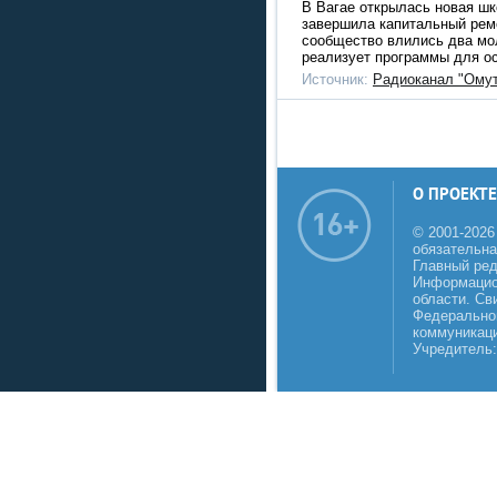
В Вагае открылась новая шк
завершила капитальный ремо
сообщество влились два мо
реализует программы для о
Источник:
Радиоканал "Омут
О ПРОЕКТЕ
© 2001-2026
обязательна
Главный реда
Информацио
области. Св
Федеральной
коммуникаци
Учредитель