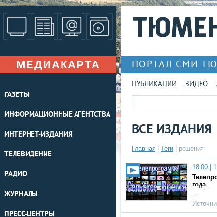
МЕДИАКАРТА
ПОРТАЛ СМИ Т
ПУБЛИКАЦИИ
ВИДЕО
ГАЗЕТЫ
ИНФОРМАЦИОННЫЕ АГЕНТСТВА
ВСЕ ИЗДАНИЯ
ИНТЕРНЕТ-ИЗДАНИЯ
Главная
|
Теги
| решения
ТЕЛЕВИДЕНИЕ
18:00 |
1
РАДИО
Телепро
года.
ЖУРНАЛЫ
…
Источни
ПРЕСС-ЦЕНТРЫ