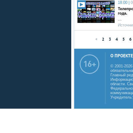
18:00 |
0
Телепро
года.
…
Источни
2
3
4
5
6
О ПРОЕКТЕ
© 2001-2026
обязательна
Главный реда
Информацио
области. Св
Федеральной
коммуникаци
Учредитель