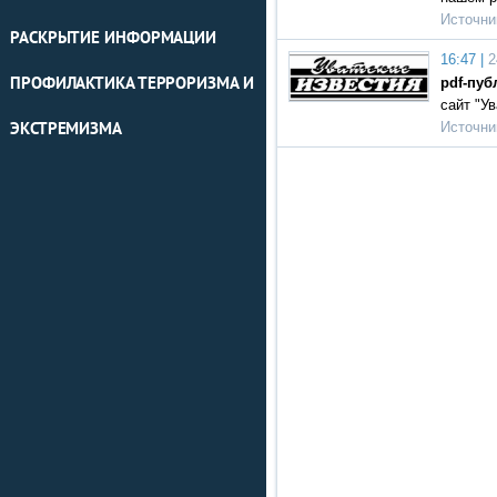
Источни
РАСКРЫТИЕ ИНФОРМАЦИИ
16:47 |
2
ПРОФИЛАКТИКА ТЕРРОРИЗМА И
pdf-пуб
сайт "У
Источни
ЭКСТРЕМИЗМА