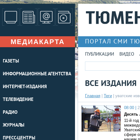
МЕДИАКАРТА
ПОРТАЛ СМИ Т
ПУБЛИКАЦИИ
ВИДЕО
ГАЗЕТЫ
ИНФОРМАЦИОННЫЕ АГЕНТСТВА
ВСЕ ИЗДАНИЯ
ИНТЕРНЕТ-ИЗДАНИЯ
Главная
|
Теги
| уватские из
ТЕЛЕВИДЕНИЕ
08:00 |
2
РАДИО
Десять 
11-й го
ЖУРНАЛЫ
межведо
Уватски
сфере о
ПРЕСС-ЦЕНТРЫ
нашем р