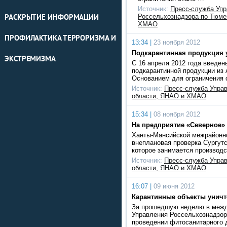
Источник:
Пресс-служба Упр
Россельхознадзора по Тюме
РАСКРЫТИЕ ИНФОРМАЦИИ
ХМАО
ПРОФИЛАКТИКА ТЕРРОРИЗМА И
13:34 |
23 ноября 2012
Подкарантинная продукция 
ЭКСТРЕМИЗМА
С 16 апреля 2012 года введен
подкарантинной продукции из 
Основанием для ограничения 
Источник:
Пресс-служба Упра
области, ЯНАО и ХМАО
15:34 |
08 ноября 2012
На предприятие «Северное»
Ханты-Мансийской межрайонно
внеплановая проверка Сургутс
которое занимается производ
Источник:
Пресс-служба Упра
области, ЯНАО и ХМАО
16:07 |
09 июня 2012
Карантинные объекты унич
За прошедшую неделю в между
Управления Россельхознадзо
проведении фитосанитарного 