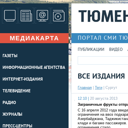
МЕДИАКАРТА
ПОРТАЛ СМИ Т
ПУБЛИКАЦИИ
ВИДЕО
ГАЗЕТЫ
ИНФОРМАЦИОННЫЕ АГЕНТСТВА
ВСЕ ИЗДАНИЯ
ИНТЕРНЕТ-ИЗДАНИЯ
Главная
|
Теги
| Сургут
ТЕЛЕВИДЕНИЕ
12:10 |
20 августа 2013
РАДИО
Заграничные фрукты отпр
С 16 апреля 2012 года введ
ЖУРНАЛЫ
ограничения на ввоз подкар
Азербайджана, Таджикистана
клади и багаже пассажиров
ПРЕСС-ЦЕНТРЫ
ограничения стало …