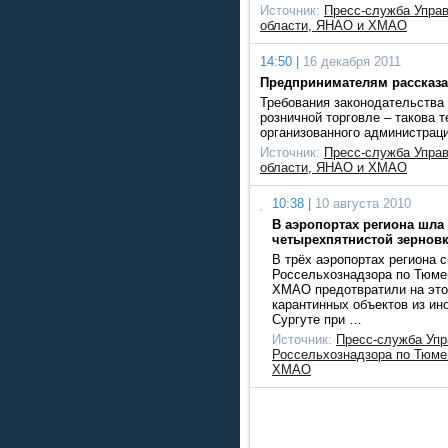
Источник:
Пресс-служба Упра
области, ЯНАО и ХМАО
14:50 |
16 декабря 2011
Предпринимателям рассказа
Требования законодательства 
розничной торговле – такова 
организованного администрац
Источник:
Пресс-служба Упра
области, ЯНАО и ХМАО
10:38 |
10 августа 2010
В аэропортах региона шла
четырехпятнистой зернов
В трёх аэропортах региона 
Россельхознадзора по Тюме
ХМАО предотвратили на это
карантинных объектов из ин
Сургуте при …
Источник:
Пресс-служба Упр
Россельхознадзора по Тюме
ХМАО