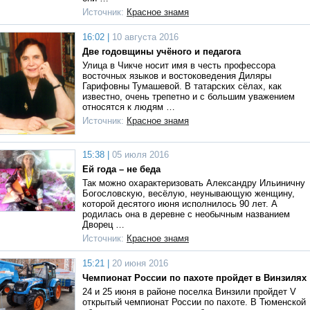
Источник:
Красное знамя
16:02 |
10 августа 2016
Две годовщины учёного и педагога
Улица в Чикче носит имя в честь профессора
восточных языков и востоковедения Диляры
Гарифовны Тумашевой. В татарских сёлах, как
известно, очень трепетно и с большим уважением
относятся к людям …
Источник:
Красное знамя
15:38 |
05 июля 2016
Ей года – не беда
Так можно охарактеризовать Александру Ильиничну
Богословскую, весёлую, неунывающую женщину,
которой десятого июня исполнилось 90 лет. А
родилась она в деревне с необычным названием
Дворец …
Источник:
Красное знамя
15:21 |
20 июня 2016
Чемпионат России по пахоте пройдет в Винзилях
24 и 25 июня в районе поселка Винзили пройдет V
открытый чемпионат России по пахоте. В Тюменской