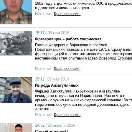
1982 году в должности инженера КОС и продолжила
в должности начальника цеха …
Источник:
Красное знамя
15:17 |
06 мая 2016
Фрезеровщик – работа творческая
Галина Фёдоровна Заранкова в посёлок
Новотарманский приехала в марте 1971 г. Сразу взял
фрезеровщицей в ремонтно-механические мастерски
наставником стал опытный мастер Всеволод Егоров
…
Источник:
Красное знамя
15:11 |
06 мая 2016
Из рода Айзатуллиных
Фермер Хатиятулла Фахрутинович Айзатуллин
никогда не отлучался из Нариманово. Разве что в
армию - служил на Финско-Норвежской границе. За т
годы очень соскучился по родной деревеньке, где с
детства …
Источник:
Красное знамя
14:32 |
26 апреля 2016
Самый молодой!