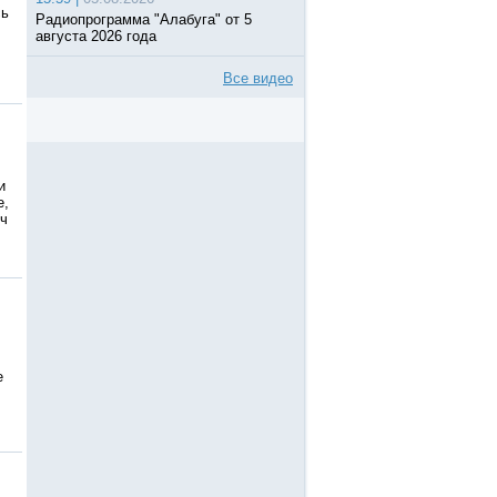
сь
Радиопрограмма "Алабуга" от 5
августа 2026 года
Все видео
и
е,
ич
е