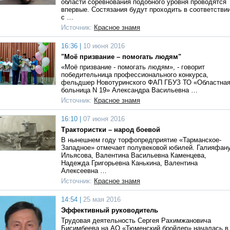
области соревнования подобного уровня проводятся
впервые. Состязания будут проходить в соответстви
с …
Источник:
Красное знамя
16:36 |
10 июня 2016
"Моё призвание – помогать людям"
«Моё призвание - помогать людям», - говорит
победительница профессионального конкурса,
фельдшер Новотуринского ФАП ГБУЗ ТО «Областна
больница N 19» Александра Васильевна …
Источник:
Красное знамя
16:10 |
07 июня 2016
Трактористки – народ боевой
В нынешнем году торфопредприятие «Тарманское-
Западное» отмечает полувековой юбилей. Галияфан
Ильясова, Валентина Васильевна Каменцева,
Надежда Григорьевна Канькина, Валентина
Алексеевна …
Источник:
Красное знамя
14:54 |
25 мая 2016
Эффективный руководитель
Трудовая деятельность Сергея Рахимжановича
Бисимбеева на АО «Тюменский бройлер» началась в