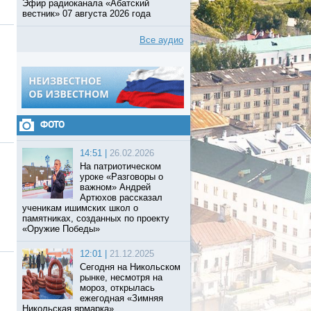
Эфир радиоканала «Абатский
вестник» 07 августа 2026 года
Все аудио
ФОТО
14:51 |
26.02.2026
На патриотическом
уроке «Разговоры о
важном» Андрей
Артюхов рассказал
ученикам ишимских школ о
памятниках, созданных по проекту
«Оружие Победы»
12:01 |
21.12.2025
Сегодня на Никольском
рынке, несмотря на
мороз, открылась
ежегодная «Зимняя
Никольская ярмарка».