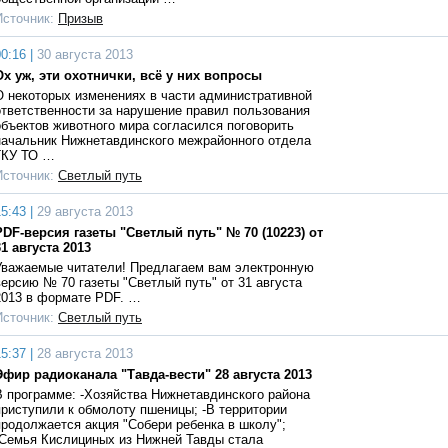
Источник:
Призыв
0:16 |
30 августа 2013
Ох уж, эти охотнички, всё у них вопросы
О некоторых изменениях в части административной
ответственности за нарушение правил пользования
объектов животного мира согласился поговорить
начальник Нижнетавдинского межрайонного отдела
ГКУ ТО …
Источник:
Светлый путь
5:43 |
29 августа 2013
PDF-версия газеты "Светлый путь" № 70 (10223) от
31 августа 2013
Уважаемые читатели! Предлагаем вам электронную
версию № 70 газеты "Светлый путь" от 31 августа
2013 в формате PDF. …
Источник:
Светлый путь
5:37 |
28 августа 2013
Эфир радиоканала "Тавда-вести" 28 августа 2013
В программе: -Хозяйства Нижнетавдинского района
приступили к обмолоту пшеницы; -В территории
продолжается акция "Собери ребенка в школу";
-Семья Кислициных из Нижней Тавды стала