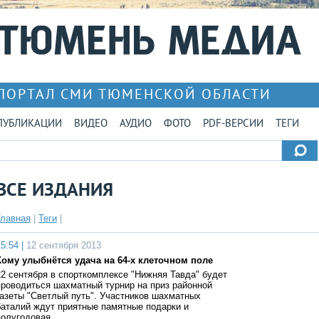
ПОРТАЛ СМИ ТЮМЕНСКОЙ ОБЛАСТИ
ПУБЛИКАЦИИ
ВИДЕО
АУДИО
ФОТО
PDF-ВЕРСИИ
ТЕГИ
ВСЕ ИЗДАНИЯ
Главная
|
Теги
|
5:54 |
12 сентября 2013
Кому улыбнётся удача на 64-х клеточном поле
22 сентября в спорткомплексе "Нижняя Тавда" будет
проводиться шахматный турнир на приз районной
газеты "Светлый путь". Участников шахматных
баталий ждут приятные памятные подарки и
полугодовая …