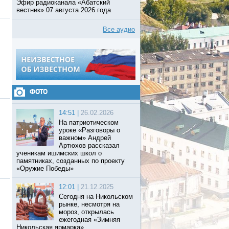
Эфир радиоканала «Абатский
вестник» 07 августа 2026 года
Все аудио
ФОТО
14:51 |
26.02.2026
На патриотическом
уроке «Разговоры о
важном» Андрей
Артюхов рассказал
ученикам ишимских школ о
памятниках, созданных по проекту
«Оружие Победы»
12:01 |
21.12.2025
Сегодня на Никольском
рынке, несмотря на
мороз, открылась
ежегодная «Зимняя
Никольская ярмарка».