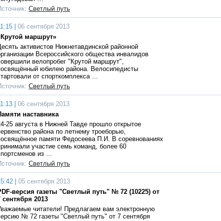
Источник:
Светлый путь
1:15 |
06 сентября 2013
«Крутой маршрут»
Десять активистов Нижнетавдинской районной
организации Всероссийского общества инвалидов
совершили велопробег "Крутой маршрут",
посвящённый юбилею района. Велосипедисты
стартовали от спорткомплекса …
Источник:
Светлый путь
1:13 |
06 сентября 2013
Памяти наставника
24-25 августа в Нижней Тавде прошло открытое
первенство района по летнему троеборью,
посвящённое памяти Федосеева П.И. В соревнованиях
принимали участие семь команд, более 60
спортсменов из …
Источник:
Светлый путь
5:42 |
05 сентября 2013
PDF-версия газеты "Светлый путь" № 72 (10225) от
7 сентября 2013
Уважаемые читатели! Предлагаем вам электронную
версию № 72 газеты "Светлый путь" от 7 сентября