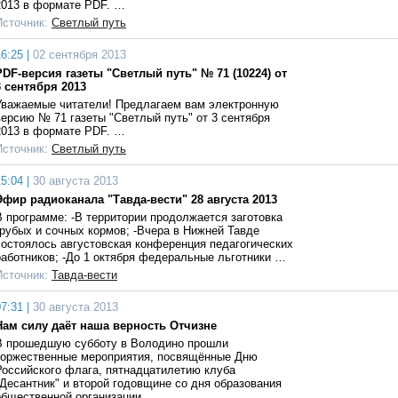
2013 в формате PDF. …
Источник:
Светлый путь
6:25 |
02 сентября 2013
PDF-версия газеты "Светлый путь" № 71 (10224) от
3 сентября 2013
Уважаемые читатели! Предлагаем вам электронную
версию № 71 газеты "Светлый путь" от 3 сентября
2013 в формате PDF. …
Источник:
Светлый путь
5:04 |
30 августа 2013
Эфир радиоканала "Тавда-вести" 28 августа 2013
В программе: -В территории продолжается заготовка
грубых и сочных кормов; -Вчера в Нижней Тавде
состоялось августовская конференция педагогических
работников; -До 1 октября федеральные льготники …
Источник:
Тавда-вести
7:31 |
30 августа 2013
Нам силу даёт наша верность Отчизне
В прошедшую субботу в Володино прошли
торжественные мероприятия, посвящённые Дню
Российского флага, пятнадцатилетию клуба
"Десантник" и второй годовщине со дня образования
общественной организации …