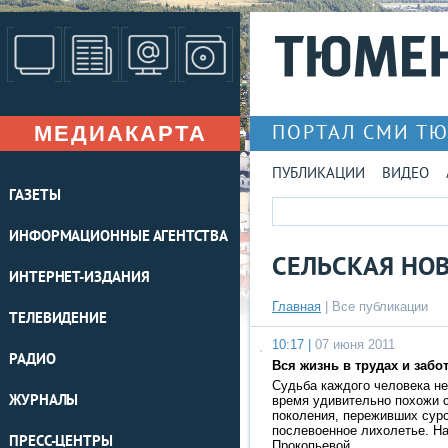
МЕДИАКАРТА
ПОРТАЛ СМИ Т
ПУБЛИКАЦИИ
ВИДЕО
ГАЗЕТЫ
ИНФОРМАЦИОННЫЕ АГЕНТСТВА
СЕЛЬСКАЯ НО
ИНТЕРНЕТ-ИЗДАНИЯ
Главная
|
Все публикации
ТЕЛЕВИДЕНИЕ
10:17 |
07 июня 2011
РАДИО
Вся жизнь в трудах и забо
Судьба каждого человека не
ЖУРНАЛЫ
время удивительно похожи 
поколения, переживших сур
послевоенное лихолетье. Н
ПРЕСС-ЦЕНТРЫ
Прокопьевой …