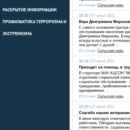
Источник:
Сельская новь
РАСКРЫТИЕ ИНФОРМАЦИИ
10:16 |
07 июня 2011
ПРОФИЛАКТИКА ТЕРРОРИЗМА И
Вера Дмитриевна Мироно
С самого основания Центра 
обслуживания населения ра
ЭКСТРЕМИЗМА
Дмитриевна Миронова. Блюд
всегда вскусные и полезные
она делает с душой …
Источник:
Сельская новь
10:14 |
07 июня 2011
Приходят на помощь в тр
В структуре МАУ КЦСОН "М
отделение социальной помо
социальное обслуживание -
гражданами, приближенная к
одновременно …
Источник:
Сельская новь
10:10 |
07 июня 2011
Спасибо нашим ветеранам
8 июня ежегодно отмечается
работника. Обладая высоки
ответственности, социальны