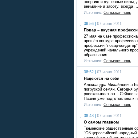
энергию и душевные силы, 
внимание и заботу, всегда 
Источник:
Сельская новь
08:56 |
07 июня 2011
Повар – вкусная професси
27 мая на базе профессион
прошёл конкурс профессион
профессии "повар-кондитер
учреждений начального про
образования …
Источник:
Сельская новь
08:52 |
07 июня 2011
Надеются на себя
Александра Михайловича Бо
погрузкой семян. Сегодня бу
рассказывает он. - Сейчас з
Пашня уже подготовлена к 
Источник:
Сельская новь
08:48 |
07 июня 2011
О самом главном
Тюменские общественные ор
"Общероссийский народный 
крупнейших общественных 