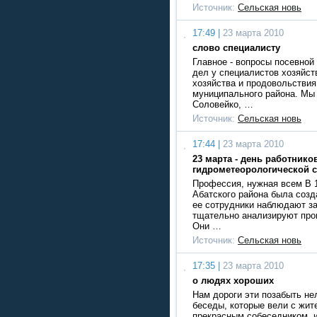
Источник:
Сельская новь
17:49 |
23 марта 2010
слово специалисту
Главное - вопросы посевной
дел у специалистов хозяйст
хозяйства и продовольствия
муниципального района. Мы
Соловейко, …
Источник:
Сельская новь
17:44 |
23 марта 2010
23 марта - день работнико
гидрометеорологической 
Профессия, нужная всем В 1
Абатского района была созд
ее сотрудники наблюдают за
тщательно анализируют про
Они …
Источник:
Сельская новь
17:35 |
23 марта 2010
о людях хороших
Нам дороги эти позабыть н
беседы, которые вели с жит
прекрасным собеседником, 