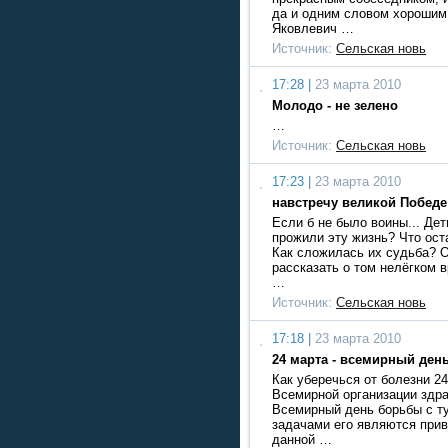
да и одним словом хорошим
Яковлевич …
Источник:
Сельская новь
17:28 |
23 марта 2010
Молодо - не зелено
…
Источник:
Сельская новь
17:23 |
23 марта 2010
навстречу великой Победе
Если б не было воины... Де
прожили эту жизнь? Что ост
Как сложилась их судьба? 
рассказать о том нелёгком 
…
Источник:
Сельская новь
17:18 |
23 марта 2010
24 марта - всемирный ден
Как уберечься от болезни 2
Всемирной организации здр
Всемирный день борьбы с т
задачами его являются при
данной …