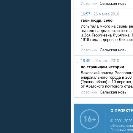
Источник:
Сельская новь
16:57 |
23 марта 2010
твои люди, село
Испытала много на своём в
выпало на долю старшего п
и Зоя Георгиевна Лубягина.
1918 года в деревне Лихаче
…
Источник:
Сельская новь
16:49 |
23 марта 2010
по страницам истории
Боковский приход Располага
епархиального города в 260 
(Тушнолобово) в 10 верстах,
от Абатского почтового отд
Источник:
Сельская новь
О ПРОЕКТЕ
© 2001-2026
обязательна
Главный реда