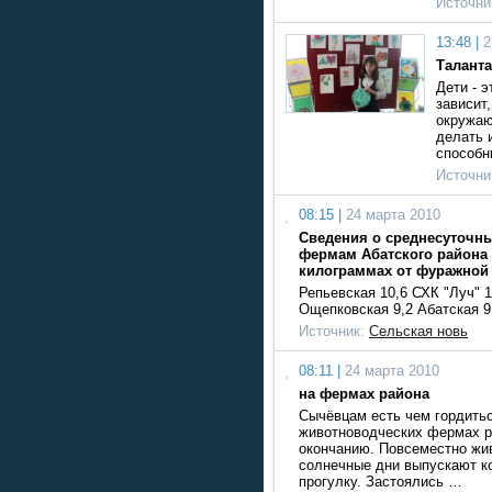
Источни
13:48 |
2
Таланта
Дети - э
зависит,
окружаю
делать 
способ
Источни
08:15 |
24 марта 2010
Сведения о среднесуточны
фермам Абатского района н
килограммах от фуражной
Репьевская 10,6 СХК "Луч" 1
Ощепковская 9,2 Абатская 9
Источник:
Сельская новь
08:11 |
24 марта 2010
на фермах района
Сычёвцам есть чем гордитьс
животноводческих фермах р
окончанию. Повсеместно жи
солнечные дни выпускают ко
прогулку. Застоялись …