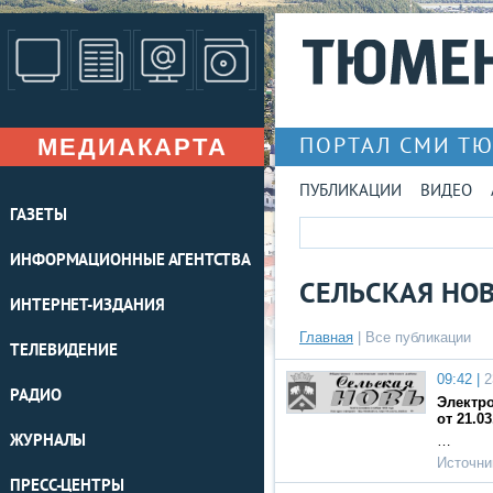
МЕДИАКАРТА
ПОРТАЛ СМИ Т
ПУБЛИКАЦИИ
ВИДЕО
ГАЗЕТЫ
ИНФОРМАЦИОННЫЕ АГЕНТСТВА
СЕЛЬСКАЯ НО
ИНТЕРНЕТ-ИЗДАНИЯ
Главная
|
Все публикации
ТЕЛЕВИДЕНИЕ
09:42 |
2
РАДИО
Электро
от 21.03
ЖУРНАЛЫ
…
Источни
ПРЕСС-ЦЕНТРЫ