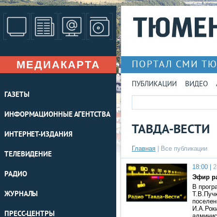
МЕДИАКАРТА
ПОРТАЛ СМИ Т
ПУБЛИКАЦИИ
ВИДЕО
ГАЗЕТЫ
ИНФОРМАЦИОННЫЕ АГЕНТСТВА
ТАВДА-ВЕСТИ
ИНТЕРНЕТ-ИЗДАНИЯ
Главная
|
Все публикации
ТЕЛЕВИДЕНИЕ
18:00 |
2
РАДИО
Эфир ра
В прогр
ЖУРНАЛЫ
Т.В.Пуч
поселен
И.А.Рок
ПРЕСС-ЦЕНТРЫ
админи