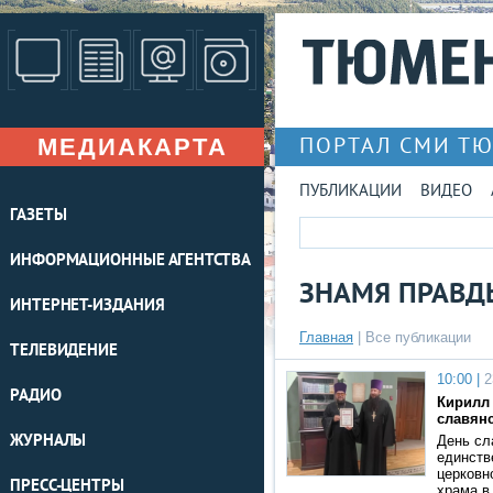
МЕДИАКАРТА
ПОРТАЛ СМИ Т
ПУБЛИКАЦИИ
ВИДЕО
ГАЗЕТЫ
ИНФОРМАЦИОННЫЕ АГЕНТСТВА
ЗНАМЯ ПРАВД
ИНТЕРНЕТ-ИЗДАНИЯ
Главная
|
Все публикации
ТЕЛЕВИДЕНИЕ
10:00 |
2
РАДИО
Кирилл
славян
ЖУРНАЛЫ
День сл
единств
церковн
ПРЕСС-ЦЕНТРЫ
храма в