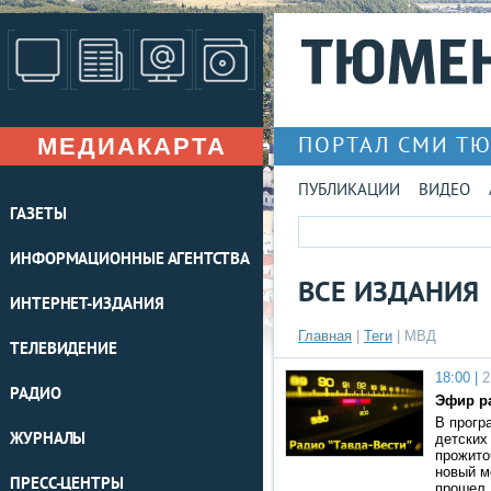
МЕДИАКАРТА
ПОРТАЛ СМИ Т
ПУБЛИКАЦИИ
ВИДЕО
ГАЗЕТЫ
ИНФОРМАЦИОННЫЕ АГЕНТСТВА
ВСЕ ИЗДАНИЯ
ИНТЕРНЕТ-ИЗДАНИЯ
Главная
|
Теги
| МВД
ТЕЛЕВИДЕНИЕ
18:00 |
2
РАДИО
Эфир ра
В прогр
ЖУРНАЛЫ
детских
прожито
новый м
ПРЕСС-ЦЕНТРЫ
прошел