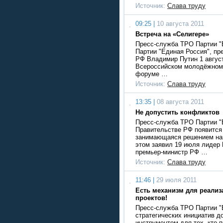
Источник:
Слава труду
09:25 |
10 августа 2011
Встреча на «Селигере»
Пресс-служба ТРО Партии "
Партии "Единая Россия", пр
РФ Владимир Путин 1 авгус
Всероссийском молодёжном
форуме …
Источник:
Слава труду
13:35 |
08 августа 2011
Не допустить конфликтов
Пресс-служба ТРО Партии "
Правительстве РФ появится 
занимающаяся решением на
этом заявил 19 июля лидер 
премьер-министр РФ …
Источник:
Слава труду
11:46 |
29 июля 2011
Есть механизм для реализ
проектов!
Пресс-служба ТРО Партии "
стратегических инициатив д
инструментом для тех, кто 