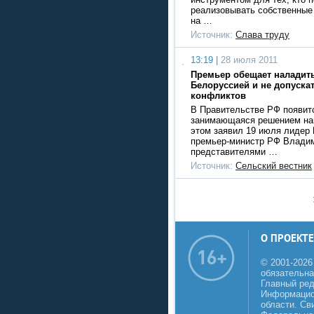
реализовывать собственные
на …
Источник:
Слава труду
13:19 |
28 июля 2011
Премьер обещает наладит
Белоруссией и не допуска
конфликтов
В Правительстве РФ появитс
занимающаяся решением на
этом заявил 19 июля лидер 
премьер-министр РФ Владим
представителями …
Источник:
Сельский вестник
О ПРОЕКТЕ
© 2001-2026
обязательна
Главный реда
Информацио
области. Св