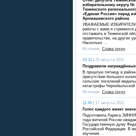
Отчёт депутата Тюменской
избирательному округу № 
Тюменского регионального
«Единая Россия» перед и
Аромашевского района
УВАЖАЕМЫЕ ИЗБИРАТЕЛИ! 
работы с вами я стремился 
отстаивать в Тюменской обл
правительстве, на других у
Насколько …
Источник:
Слава труду
10:11 |
22 августа 2011
Поздравили награждённых
В прошлую пятницу в район
присутствии большого колич
сельских поселений медаль
катастрофы Чернобыльской
Источник:
Слава труду
11:56 |
17 августа 2011
Голос каждого имеет знач
Подготовила Лариса ЗИННУ
года жителей России ожида
Государственную думу Феде
Российской Федерации. В и
изучения …