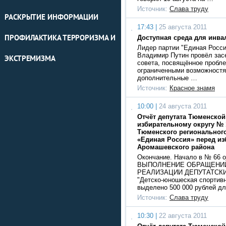
Источник:
Слава труду
РАСКРЫТИЕ ИНФОРМАЦИИ
17:43 |
25 августа 2011
ПРОФИЛАКТИКА ТЕРРОРИЗМА И
Доступная среда для инва
Лидер партии "Единая Росс
Владимир Путин провёл зас
ЭКСТРЕМИЗМА
совета, посвящённое пробл
ограниченными возможност
дополнительные …
Источник:
Красное знамя
10:00 |
24 августа 2011
Отчёт депутата Тюменской
избирательному округу № 
Тюменского регионального
«Единая Россия» перед и
Аромашевского района
Окончание. Начало в № 66 от
ВЫПОЛНЕНИЕ ОБРАЩЕНИЙ
РЕАЛИЗАЦИИ ДЕПУТАТСК
"Детско-юношеская спортив
выделено 500 000 рублей д
Источник:
Слава труду
10:30 |
22 августа 2011