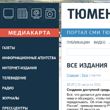
МЕДИАКАРТА
ПОРТАЛ СМИ Т
ПУБЛИКАЦИИ
ВИДЕО
ГАЗЕТЫ
ИНФОРМАЦИОННЫЕ АГЕНТСТВА
ВСЕ ИЗДАНИЯ
ИНТЕРНЕТ-ИЗДАНИЯ
Главная
|
Теги
| партия
ТЕЛЕВИДЕНИЕ
10:27 |
31 августа 2011
РАДИО
Создание доступной сред
Всё, что делается для инва
ЖУРНАЛЫ
ними и обсуждать, чтобы по
переделывать. Об этом лид
Россия", премьер-министр 
ПРЕСС-ЦЕНТРЫ
говорил 19 августа на …