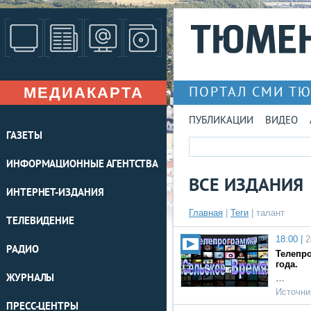
МЕДИАКАРТА
ПОРТАЛ СМИ Т
ПУБЛИКАЦИИ
ВИДЕО
ГАЗЕТЫ
ИНФОРМАЦИОННЫЕ АГЕНТСТВА
ВСЕ ИЗДАНИЯ
ИНТЕРНЕТ-ИЗДАНИЯ
Главная
|
Теги
| талант
ТЕЛЕВИДЕНИЕ
18:00 |
2
РАДИО
Телепро
года.
ЖУРНАЛЫ
…
Источни
ПРЕСС-ЦЕНТРЫ