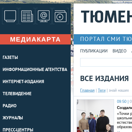
МЕДИАКАРТА
ПОРТАЛ СМИ Т
ПУБЛИКАЦИИ
ВИДЕО
ГАЗЕТЫ
ИНФОРМАЦИОННЫЕ АГЕНТСТВА
ВСЕ ИЗДАНИЯ
ИНТЕРНЕТ-ИЗДАНИЯ
Главная
|
Теги
| знай наших
ТЕЛЕВИДЕНИЕ
09:50 |
0
РАДИО
Создал
«Точки 
ЖУРНАЛЫ
школьни
естеств
образов
ПРЕСС-ЦЕНТРЫ