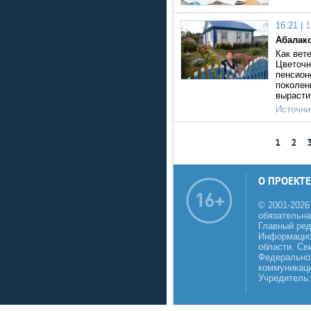
16:21 |
1
Абалакс
Как вет
Цветочн
пенсион
поколен
вырасти
Источни
1
2
О ПРОЕКТЕ
© 2001-2026
обязательна
Главный реда
Информацио
области. Св
Федеральной
коммуникаци
Учредитель