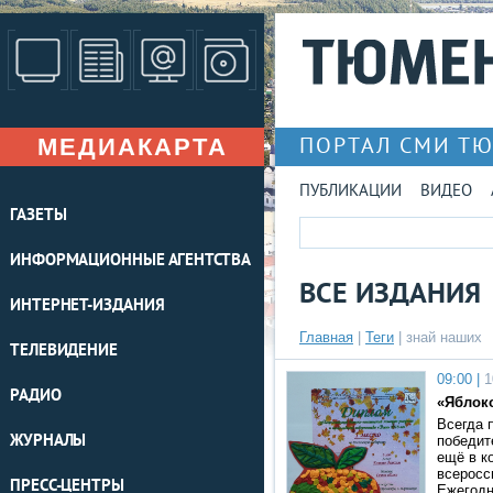
МЕДИАКАРТА
ПОРТАЛ СМИ Т
ПУБЛИКАЦИИ
ВИДЕО
ГАЗЕТЫ
ИНФОРМАЦИОННЫЕ АГЕНТСТВА
ВСЕ ИЗДАНИЯ
ИНТЕРНЕТ-ИЗДАНИЯ
Главная
|
Теги
| знай наших
ТЕЛЕВИДЕНИЕ
09:00 |
1
РАДИО
«Яблок
Всегда 
ЖУРНАЛЫ
победит
ещё в к
всеросс
ПРЕСС-ЦЕНТРЫ
Ежегод