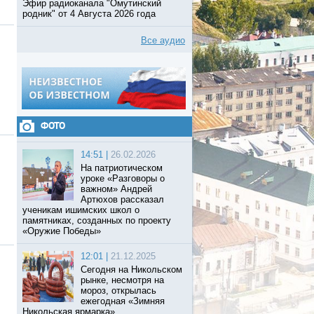
Эфир радиоканала "Омутинский
родник" от 4 Августа 2026 года
Все аудио
ФОТО
14:51 |
26.02.2026
На патриотическом
уроке «Разговоры о
важном» Андрей
Артюхов рассказал
ученикам ишимских школ о
памятниках, созданных по проекту
«Оружие Победы»
12:01 |
21.12.2025
Сегодня на Никольском
рынке, несмотря на
мороз, открылась
ежегодная «Зимняя
Никольская ярмарка».