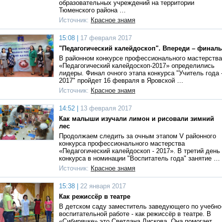
образовательных учреждений на территории
Тюменского района …
Источник:
Красное знамя
15:08 |
17 февраля 2017
"Педагогический калейдоскоп". Впереди – финалы
В районном конкурсе профессионального мастерства
«Педагогический калейдоскоп-2017» определились
лидеры. Финал очного этапа конкурса "Учитель года 
2017" пройдет 16 февраля в Яровской …
Источник:
Красное знамя
14:52 |
13 февраля 2017
Как малыши изучали лимон и рисовали зимний
лес
Продолжаем следить за очным этапом V районного
конкурса профессионального мастерства
«Педагогический калейдоскоп - 2017». В третий день
конкурса в номинации "Воспитатель года" занятие …
Источник:
Красное знамя
15:38 |
22 января 2017
Как режиссёр в театре
В детском саду заместитель заведующего по учебно
воспитательной работе - как режиссёр в театре. В
«Сибирячке» это Светлана Лискова. Она помогает