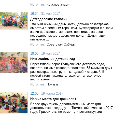
Источник:
Красное знамя
16:34 |
31 мая 2017
Детсадовские колоски
Это был обычный день. Дети, дружно позавтракав
омлетом с зелёным горошком, бутербродом с сыром,
запив всё какао с молоком, принялись за свои
повседневные детсадовские дела. - Детки наши
питаются …
Источник:
Советская Сибирь
10:00 |
19 мая 2017
Наш любимый детский сад
Переступаем порог Бушуевского детского сада,
воспитанниками которого являются 33 малыша двух
разновозрастных групп - младшей и старшей. В
первой стоит тишина, слышится только голос
воспитателя …
Источник:
Призыв
12:00 |
19 марта 2017
Новые места для дошколят
Более двух тысяч дополнительных мест для
дошкольников создадут в Тюменской области в 2017
году. Приоритеты по ремонту и реконструкции