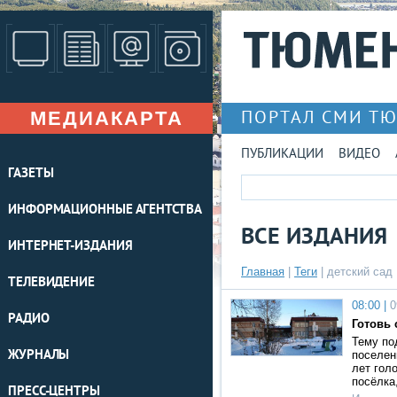
МЕДИАКАРТА
ПОРТАЛ СМИ Т
ПУБЛИКАЦИИ
ВИДЕО
ГАЗЕТЫ
ИНФОРМАЦИОННЫЕ АГЕНТСТВА
ВСЕ ИЗДАНИЯ
ИНТЕРНЕТ-ИЗДАНИЯ
Главная
|
Теги
| детский сад
ТЕЛЕВИДЕНИЕ
08:00 |
0
РАДИО
Готовь 
Тему по
ЖУРНАЛЫ
поселен
лет гол
посёлка
ПРЕСС-ЦЕНТРЫ