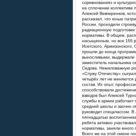
соревнованиях и культурн
на сплочение коллектива 
Алексей Вевчеренков, кото
рассказал, что юные патр
России, проходили строеву
радиационную подготовки 
нормативы. В общем, рас
насыщенным, но все 155 р
Исетского, Армизонского, 
прошли до конца программ
выносливыми, выдержали н
заместитель начальника с
Седова. Немаловажную ро
«Служу Отечеству» сыграл
четырёх лет не меняются 
состав. Их опыт, професс
способствовали достижени
взводов был Алексей Турн
службы в армии работает
средней школы и заочно об
руководит спецклассом. В 
пятнадцатью воспитанника
ребята активно участвовал
нормативы, заняли много 
Всего же на этой смене п