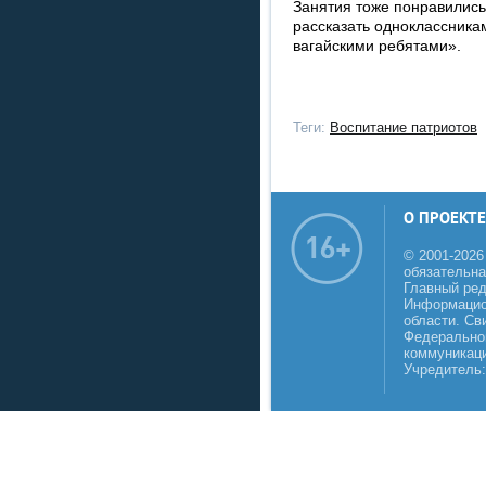
Занятия тоже понравились.
рассказать одноклассникам
вагайскими ребятами».
Теги:
Воспитание патриотов
О ПРОЕКТЕ
© 2001-2026
обязательна
Главный реда
Информацио
области. Св
Федеральной
коммуникаци
Учредитель