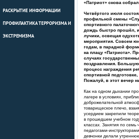
«Патриот» снова собрал
РАСКРЫТИЕ ИНФОРМАЦИИ
Четвёртого июля состоя
профильной смены «Служ
ПРОФИЛАКТИКА ТЕРРОРИЗМА И
спортивного палаточного
дождь быстро прошёл, и
лучики, освещая одухот
ЭКСТРЕМИЗМА
мероприятия. Совсем юн
годам, в парадной форм
на плацу «Патриота». П
случаях государственный
поздравления. Большую 
процесс награждения ре
спортивной подготовке, 
Пожалуй, в этот вечер 
Как на одном дыхании про
лагере в условиях, прибл
доброжелательной атмосфе
товарищеское плечо, взаи
усердием закрепили теоре
в прошедшем учебном году
классах. Занятия по семь
педагогами-инструкторами
девчонки делали утреннюю