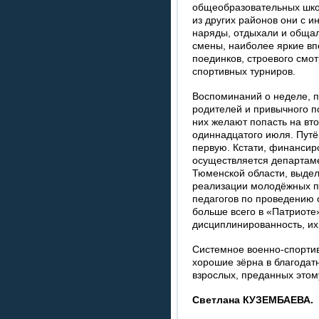
общеобразовательных шко
из других районов они с и
наряды, отдыхали и общал
смены, наиболее яркие вп
поединков, строевого смот
спортивных турниров.
Воспоминаний о неделе, п
родителей и привычного по
них желают попасть на вт
одиннадцатого июля. Путёв
первую. Кстати, финанси
осуществляется департам
Тюменской области, выде
реализации молодёжных п
педагогов по проведению 
больше всего в «Патриоте
дисциплинированность, их
Системное военно-спортив
хорошие зёрна в благодат
взрослых, преданных этом
Светлана КУЗЕМБАЕВА.