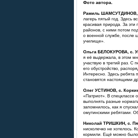
Фото автора.
Рамиль ШАМСУТДИНОВ, 
лагерь пятый год. Здесь в
красивая природа. За эти 
районов, с ними потом по
о военной службе, после 
училище».
Ольга БЕЛОКУРОВА, с. У
я её выдержала, в этом м
участвую в третий раз. С 
его обустройство, распоря
Интересно. Здесь ребята 
становятся настоящими д
Олег УСТИНОВ, с. Корки
«Патриот». В спецклассе 
выполнять разные нормати
запомнилось, как я спуска
омутинскими ребятами. Об
Николай ТРИШКИН, с. Пя
нисколечко не хотелось. 
кормили. Ещё можно было 